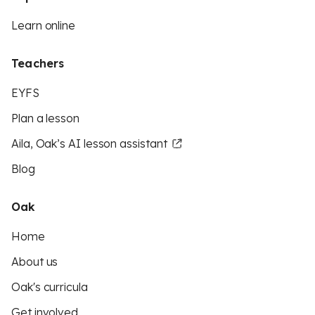
Learn online
Teachers
EYFS
Plan a lesson
Aila, Oak’s AI lesson assistant
Blog
Oak
Home
About us
Oak's curricula
Get involved