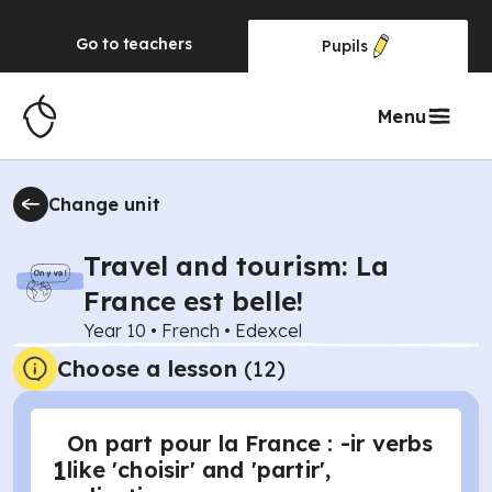
Go to
teachers
Pupils
Menu
Change unit
Travel and tourism: La
France est belle!
Year 10
•
French
•
Edexcel
Choose a lesson
(12)
On part pour la France : -ir verbs
1
like 'choisir' and 'partir',